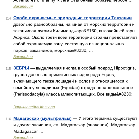
Adventures of Manny Rivera Эталонный образец персон …
Википедия
Особо охраняемые природные территории Танзании
—
114
довольно разнообразны, начиная от морских территорий и
заканчивая лугами Килиманджаро&#160; высочайшей горы
Африки. Около трети всей территории страны представляет
собой охраняемую зону, состоящую из национальных
парков, заказников, морских&#8230; …
Википедия
ЗЕБРЫ
— выделяемая иногда в особый подрод Hippotigris,
115
группа довольно примитивных видов рода Equus,
включающего также лошадей и ослов и относящегося к
семейству лошадиных (Equidae) отряда непарнокопытных
(Perissodactyla) класса млекопитающих. Все виды&#8230;
…
Энциклопедия Кольера
Мадагаскар (мультфильм)
— У этого термина существуют
116
и другие значения, см. Мадагаскар (значения). Мадагаскар
Madagascar …
Википедия