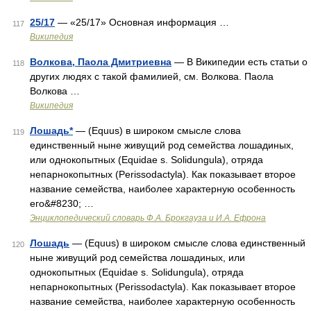
25/17
— «25/17» Основная информация …
117
Википедия
Волкова, Паола Дмитриевна
— В Википедии есть статьи о
118
других людях с такой фамилией, см. Волкова. Паола
Волкова …
Википедия
Лошадь*
— (Equus) в широком смысле слова
119
единственный ныне живущий род семейства лошадиных,
или однокопытных (Equidae s. Solidungula), отряда
непарнокопытных (Perissodactyla). Как показывает второе
название семейства, наиболее характерную особенность
его&#8230; …
Энциклопедический словарь Ф.А. Брокгауза и И.А. Ефрона
Лошадь
— (Equus) в широком смысле слова единственный
120
ныне живущий род семейства лошадиных, или
однокопытных (Equidae s. Solidungula), отряда
непарнокопытных (Perissodactyla). Как показывает второе
название семейства, наиболее характерную особенность