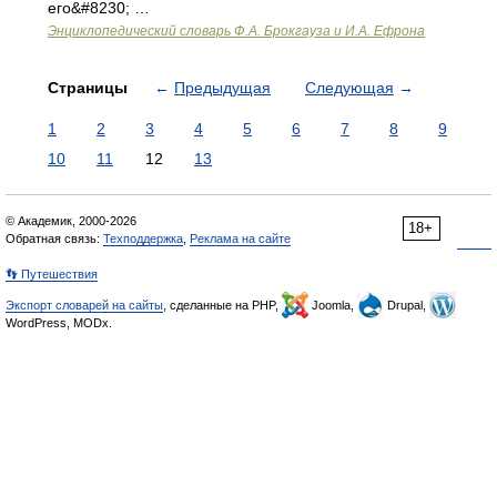
его&#8230; …
Энциклопедический словарь Ф.А. Брокгауза и И.А. Ефрона
Страницы
←
Предыдущая
Следующая
→
1
2
3
4
5
6
7
8
9
10
11
12
13
© Академик, 2000-2026
18+
Обратная связь:
Техподдержка
,
Реклама на сайте
👣 Путешествия
Экспорт словарей на сайты
, сделанные на PHP,
Joomla,
Drupal,
WordPress, MODx.